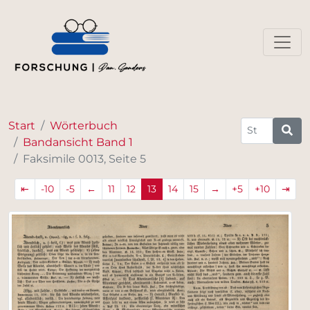
Start
Wörterbuch
Bandansicht Band 1
Faksimile 0013, Seite 5
⇤
-10
-5
←
11
12
13
14
15
→
+5
+10
⇥