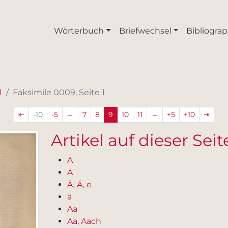
Wörterbuch
Briefwechsel
Bibliograp
1
Faksimile 0009, Seite 1
⇤
-10
-5
←
7
8
9
10
11
→
+5
+10
⇥
Artikel auf dieser Seit
A
A
Ä, Ä, e
ä
Aa
Aa, Aach