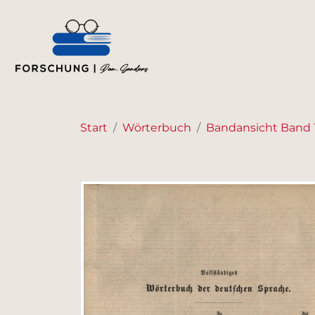
Start
Wörterbuch
Bandansicht Band 