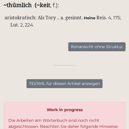
~thümlich
(~keit
,
f.):
aristokratisch:
Als
Tory
..
a.
gesinnt.
Reis.
4,
175;
Heine
Lut.
2,
224.
Rohansicht ohne Struktur
TEI/XML für diesen Artikel anzeigen
Work in progress
Die Arbeiten am Wörterbuch sind noch nicht
abgeschlossen. Beachten Sie daher folgende Hinweise: