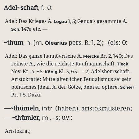
Ādel~schaft
,
f.;
0:
Adel:
Des
Krieges
A.
Genua’s
gesammte
A.
1,
5;
Logau
etc.
147a
—
Sch.
~thum
pers.
R.
–(e)s;
,
n.
(m.
1,
2);
0:
Olearius
Adel:
Das
ganze
hannövrische
A.
Br.
Das
2,
140;
Mercks
reinste
A.,
wie
die
reichste
Kaufmannschaft.
Tieck
Nov.
Kr.
Kl.
Adelsherrschaft,
4,
95;
3,
63.
—
2)
König
Aristokratie:
Mittelalterlicher
Feudalismus
sei
sein
politisches
Jdeal,
A.
der
Götze,
dem
er
opfere.
Scherr
Pr.
Dazu:
115.
—~thümeln
(haben),
aristokratisieren;
,
intr.
~thümler
–s;
uv.:
—
,
m.,
Aristokrat;